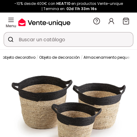
-10% desde 400€ con
HEAT10
en productos Vente-unique
Termina en:
02d
11h
33m
15s
Menu
 objeto decorativo
Objeto de decoración
Almacenamiento pequeño