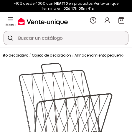
-10% desde 400€ con
HEAT10
en productos Vente-unique
Termina en:
02d
17h
00m
40s
Menu
jeto decorativo
Objeto de decoración
Almacenamiento pequeño
Re