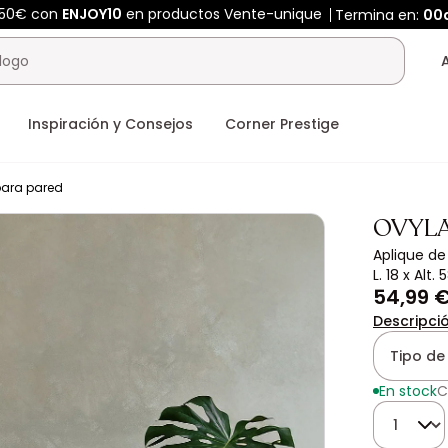
450€ con
ENJOY10
en productos Vente-unique
Termina en:
00
Inspiración y Consejos
Corner Prestige
para pared
OVYL
Aplique de
L. 18 x Alt
54,99 
Descripci
Tipo de 
En stock
C
Cantidad