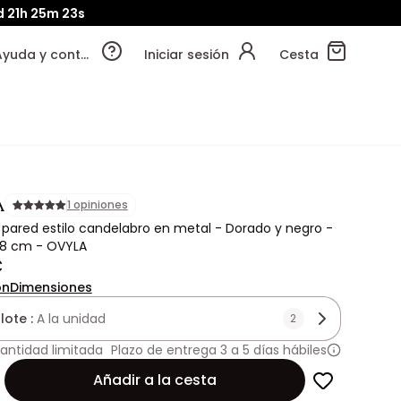
d
21h
25m
21s
Ayuda y contacto
Iniciar sesión
Cesta
A
1 opiniones
 pared estilo candelabro en metal - Dorado y negro -
. 58 cm - OVYLA
€
ón
Dimensiones
lote :
A la unidad
2
antidad limitada
Plazo de entrega 3 a 5 días hábiles
Añadir a la cesta