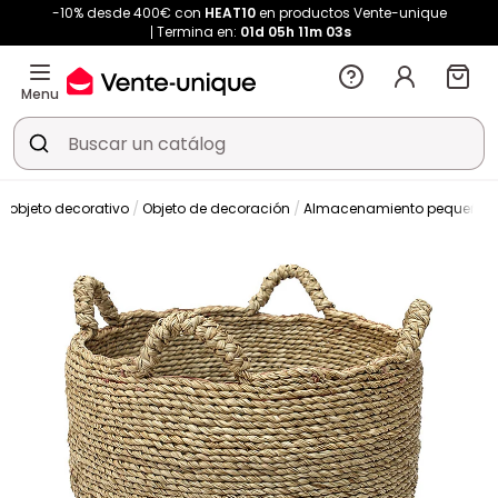
-10% desde 400€ con
HEAT10
en productos Vente-unique
Termina en:
01d
05h
11m
02s
Menu
 objeto decorativo
Objeto de decoración
Almacenamiento pequeño