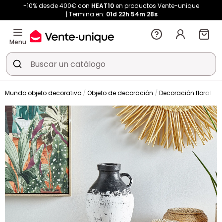
-10% desde 400€ con
HEAT10
en productos Vente-unique
Termina en:
01d
22h
54m
28s
Menu
Mundo objeto decorativo
Objeto de decoración
Decoración floral
J