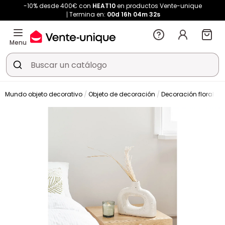
-10% desde 400€ con
HEAT10
en productos Vente-unique
Termina en:
00d
16h
04m
31s
Menu
Mundo objeto decorativo
Objeto de decoración
Decoración floral
J