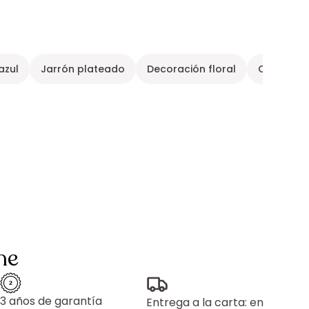
azul
Jarrón plateado
Decoración floral
Objeto de
ne
3 años de garantía
Entrega a la carta: en