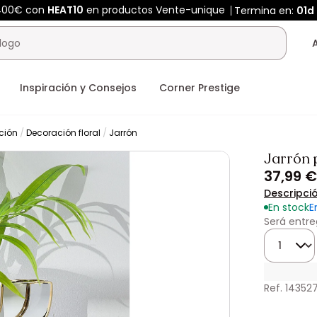
400€ con
HEAT10
en productos Vente-unique
Termina en:
01d
Inspiración y Consejos
Corner Prestige
ción
Decoración floral
Jarrón
Jarrón 
37,99 €
Descripci
En stock
E
Será entre
Cantidad
Ref. 14352