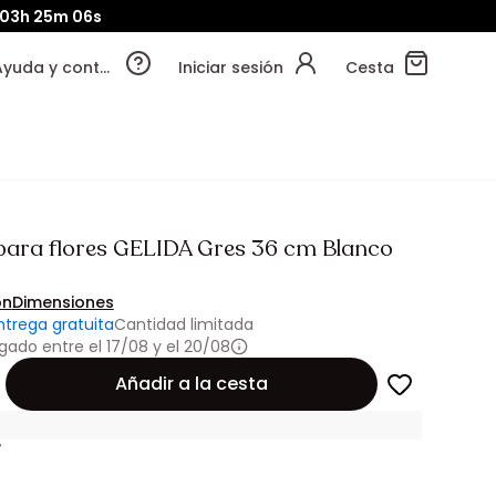
03h
25m
04s
Ayuda y contacto
Iniciar sesión
Cesta
para flores GELIDA Gres 36 cm Blanco
ón
Dimensiones
ntrega gratuita
Cantidad limitada
gado entre el 17/08 y el 20/08
Añadir a la cesta
7