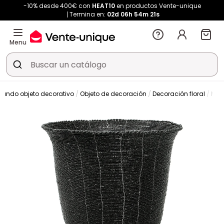
-10% desde 400€ con
HEAT10
en productos Vente-unique
Termina en:
02d
06h
54m
20s
Menu
Mundo objeto decorativo
Objeto de decoración
Decoración floral
Mac