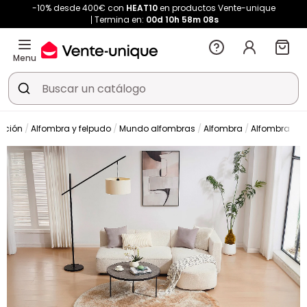
-10% desde 400€ con
HEAT10
en productos Vente-unique
Termina en:
00d
10h
58m
08s
Menu
ación
Alfombra y felpudo
Mundo alfombras
Alfombra
Alfombra de 