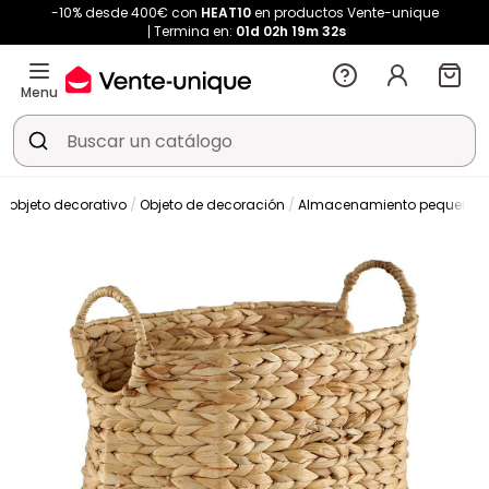
-10% desde 400€ con
HEAT10
en productos Vente-unique
Termina en:
01d
02h
19m
32s
Menu
 objeto decorativo
Objeto de decoración
Almacenamiento pequeño