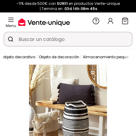
-11% desde 500€ con
SUN11
en productos Vente-unique
Termina en:
03d
14h
08m
44s
Menu
 objeto decorativo
Objeto de decoración
Almacenamiento pequeño