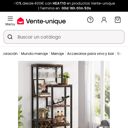
-10% desde 400€ con
HEAT10
en productos Vente-unique
Termina en:
00d
16h
01m
50s
Menu
ecoración
Mundo menaje
Menaje
Accesorios para vino y bar
Botell