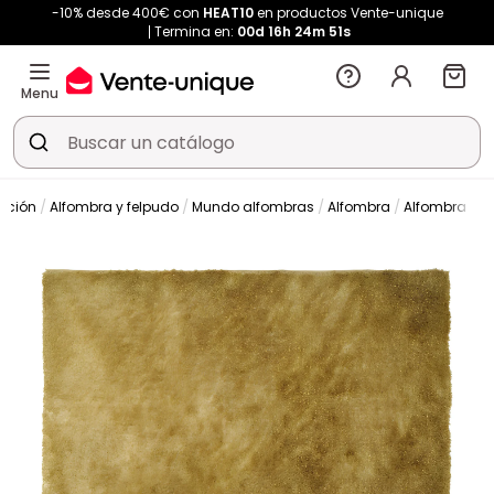
-10% desde 400€ con
HEAT10
en productos Vente-unique
Termina en:
00d
16h
24m
51s
Menu
ación
Alfombra y felpudo
Mundo alfombras
Alfombra
Alfombra de 