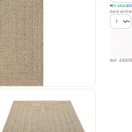
En stock
E
Será entre
Cantidad
Ref. 410611