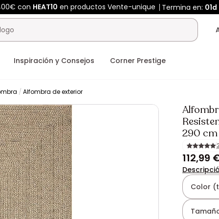
400€ con
HEAT10
en productos Vente-unique
Termina en:
01d
Inspiración y Consejos
Corner Prestige
ombra
Alfombra de exterior
Alfombr
Resisten
290 cm
112,99 
Descripci
Color (
Tamaño