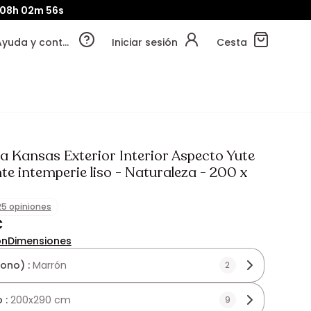
08h
02m
55s
Ayuda y contacto
Iniciar sesión
Cesta
a Kansas Exterior Interior Aspecto Yute
te intemperie liso - Naturaleza - 200 x
25 opiniones
€
ón
Dimensiones
tono) :
Marrón
2
 :
200x290 cm
9