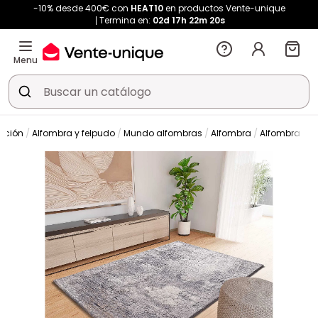
-10% desde 400€ con
HEAT10
en productos Vente-unique
Termina en:
02d
17h
22m
20s
Menu
ación
Alfombra y felpudo
Mundo alfombras
Alfombra
Alfombra de 