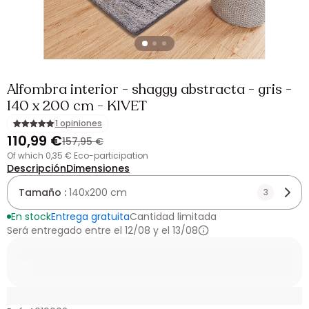
Alfombra interior - shaggy abstracta - gris -
140 x 200 cm - KIVET
1 opiniones
110,99 €
157,95 €
of which 0,35 € Eco-participation
Descripción
Dimensiones
Tamaño :
140x200 cm
3
En stock
Entrega gratuita
Cantidad limitada
Será entregado entre el 12/08 y el 13/08