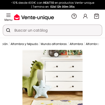
-10% desde 400€ con
HEAT10
en productos Vente-unique
Termina en:
02d
12h
00m
34s
Menu
ación
Alfombra y felpudo
Mundo alfombras
Alfombra
Alfombra de 