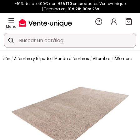
-10% desde 400€ con
HEAT10
en productos Vente-unique
Termina en:
01d
21h
00m
25s
Menu
ación
Alfombra y felpudo
Mundo alfombras
Alfombra
Alfombra de 