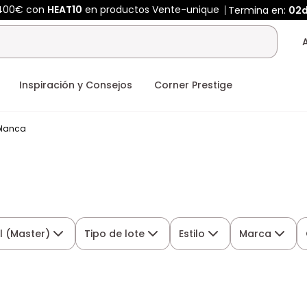
 400€ con
HEAT10
en productos Vente-unique
Termina en:
02
Inspiración y Consejos
Corner Prestige
 blanca
l (Master)
Tipo de lote
Estilo
Marca