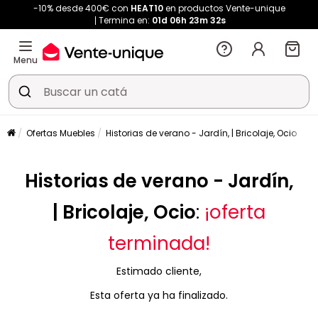
-10% desde 400€ con
HEAT10
en productos Vente-unique
Termina en:
01d
06h
23m
32s
Menu
Ofertas Muebles
Historias de verano - Jardín, | Bricolaje, Ocio
Historias de verano - Jardín,
| Bricolaje, Ocio
:
¡oferta
terminada!
Estimado cliente,
Esta oferta ya ha finalizado.