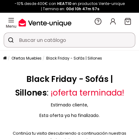
-10% desde 400€ con
HEAT10
en productos Vente-unique
Termina en:
00d
10h
47m
56s
Menu
Ofertas Muebles
Black Friday - Sofás | Sillones
Black Friday - Sofás |
Sillones
:
¡oferta terminada!
Estimado cliente,
Esta oferta ya ha finalizado.
Continúa tu visita descubriendo a continuación nuestras