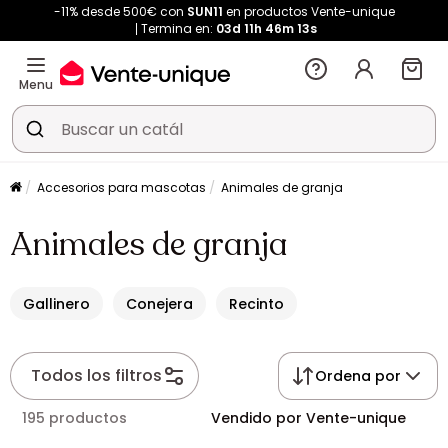
-11% desde 500€ con
SUN11
en productos Vente-unique
Termina en:
03d
11h
46m
13s
Menu
Accesorios para mascotas
Animales de granja
Animales de granja
Gallinero
Conejera
Recinto
Todos los filtros
Ordena por
195 productos
Vendido por Vente-unique