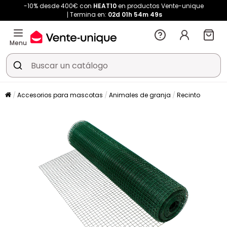
-10% desde 400€ con
HEAT10
en productos Vente-unique
Termina en:
02d
01h
54m
48s
Menu
Accesorios para mascotas
Animales de granja
Recinto