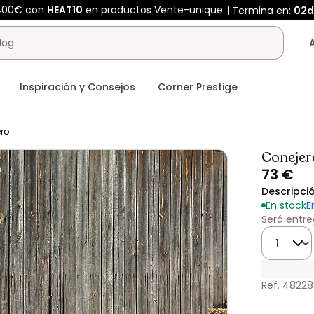
 400€ con
HEAT10
en productos Vente-unique
Termina en:
02d
Inspiración y Consejos
Corner Prestige
ero
Conejer
73 €
Descripci
En stock
E
Será entre
Cantidad
Ref. 4822