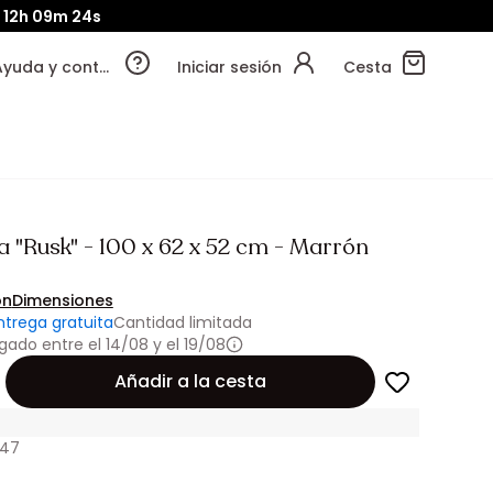
12h
09m
22s
Ayuda y contacto
Iniciar sesión
Cesta
a "Rusk" - 100 x 62 x 52 cm - Marrón
ón
Dimensiones
ntrega gratuita
Cantidad limitada
gado entre el 14/08 y el 19/08
Añadir a la cesta
847