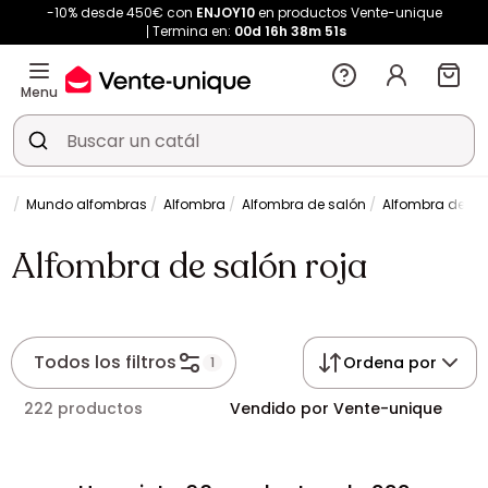
-10% desde 450€ con
ENJOY10
en productos Vente-unique
Termina en:
00d
16h
38m
51s
Menu
do
Mundo alfombras
Alfombra
Alfombra de salón
Alfombra de sal
Alfombra de salón roja
Todos los filtros
Ordena por
1
222 productos
Vendido por Vente-unique