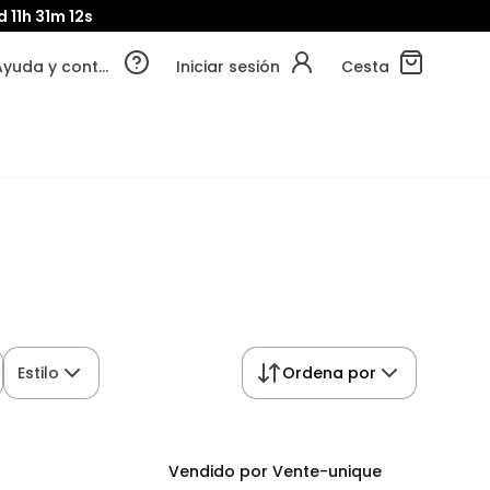
d
11h
31m
11s
Ayuda y contacto
Iniciar sesión
Cesta
Estilo
Ordena por
Vendido por Vente-unique