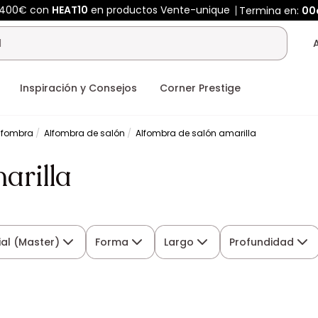
e 400€ con
HEAT10
en productos Vente-unique
Termina en:
00
Inspiración y Consejos
Corner Prestige
lfombra
Alfombra de salón
Alfombra de salón amarilla
arilla
ial (Master)
Forma
Largo
Profundidad