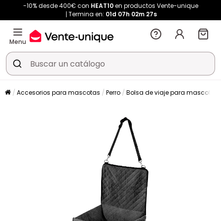
-10% desde 400€ con
HEAT10
en productos Vente-unique
Termina en:
01d
07h
02m
27s
Menu
Accesorios para mascotas
Perro
Bolsa de viaje para mascotas