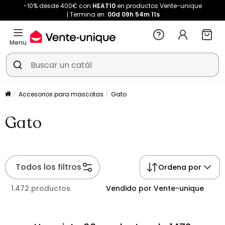
-10% desde 400€ con
HEAT10
en productos Vente-unique
Termina en:
00d
09h
54m
11s
Menu
Accesorios para mascotas
Gato
Gato
Todos los filtros
Ordena por
1.472 productos
Vendido por Vente-unique