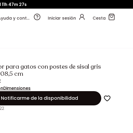
d
11h
47m
26s
Ayuda y contacto
Iniciar sesión
Cesta
r para gatos con postes de sisal gris
108,5 cm
€
ón
Dimensiones
Notificarme de la disponibilidad
22