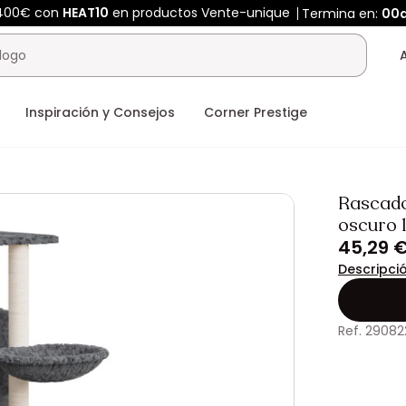
 400€ con
HEAT10
en productos Vente-unique
Termina en:
00
Inspiración y Consejos
Corner Prestige
Rascado
oscuro 
45,29 
Descripci
Ref. 29082