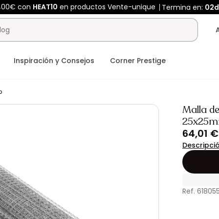
 400€ con
HEAT10
en productos Vente-unique
Termina en:
02d
Inspiración y Consejos
Corner Prestige
o
Malla d
25x25m
64,01 €
Descripci
Ref. 61805