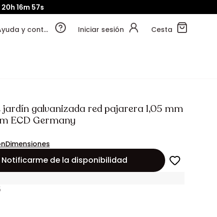
20h
16m
55s
Ayuda y contacto
Iniciar sesión
Cesta
e jardín galvanizada red pajarera 1,05 mm
m ECD Germany
ón
Dimensiones
Notificarme de la disponibilidad
5