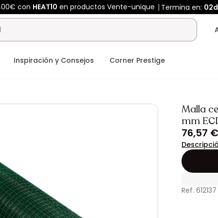
400€ con
HEAT10
en productos Vente-unique
Termina en:
02d
Inspiración y Consejos
Corner Prestige
Malla ce
mm EC
76,57 
Descripci
Ref. 612137