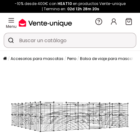
-10% desde 400€ con
HEAT10
en productos Vente-unique
Termina en:
02d
12h
28m
20s
Menu
Accesorios para mascotas
Perro
Bolsa de viaje para mascotas