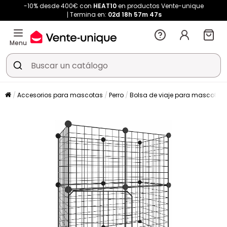
-10% desde 400€ con
HEAT10
en productos Vente-unique
Termina en:
02d
18h
57m
47s
Menu
Accesorios para mascotas
Perro
Bolsa de viaje para mascotas