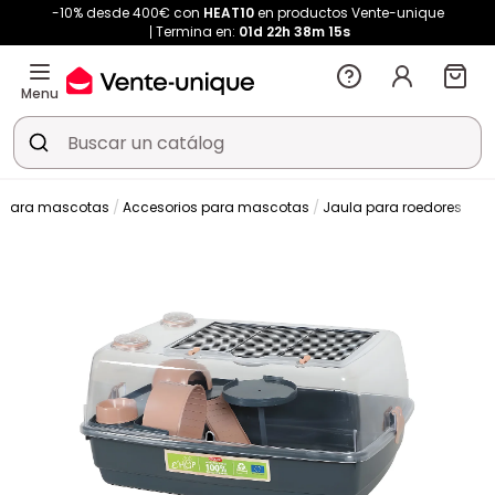
-10% desde 400€ con
HEAT10
en productos Vente-unique
Termina en:
01d
22h
38m
14s
Menu
s para mascotas
Accesorios para mascotas
Jaula para roedores