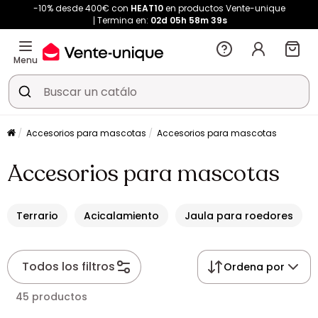
-10% desde 400€ con
HEAT10
en productos Vente-unique
Termina en:
02d
05h
58m
37s
Menu
Accesorios para mascotas
Accesorios para mascotas
Accesorios para mascotas
Terrario
Acicalamiento
Jaula para roedores
Todos los filtros
Ordena por
45 productos