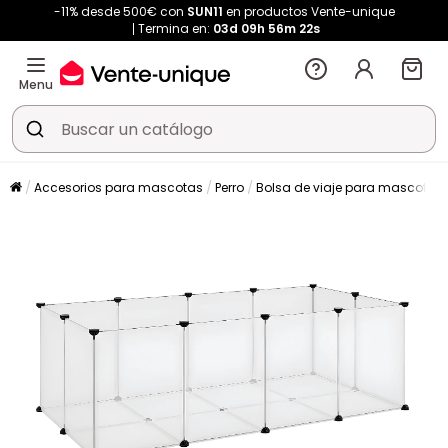
-11% desde 500€ con
SUN11
en productos Vente-unique
Termina en:
03d
09h
56m
21s
Menu
Accesorios para mascotas
Perro
Bolsa de viaje para mascotas