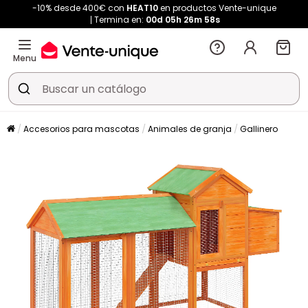
-10% desde 400€ con
HEAT10
en productos Vente-unique
Termina en:
00d
05h
26m
57s
Menu
Accesorios para mascotas
Animales de granja
Gallinero