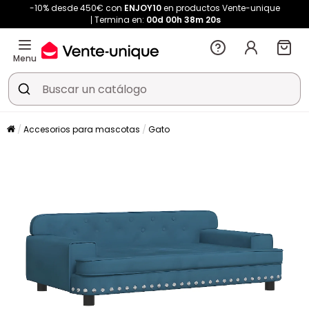
-10% desde 450€ con
ENJOY10
en productos Vente-unique
Termina en:
00d
00h
38m
19s
Menu
Accesorios para mascotas
Gato