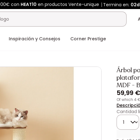
400€ con
HEAT10
en productos Vente-unique
Termina en:
02d
Inspiración y Consejos
Corner Prestige
Árbol pa
platafor
MDF - B
59,99 
of which 4 
Descripci
Cantidad l
Cantidad