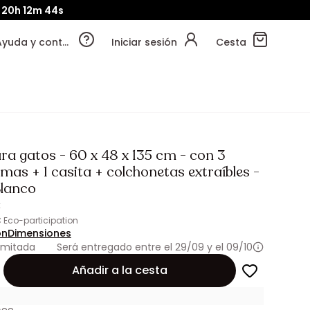
20h
12m
42s
Ayuda y contacto
Iniciar sesión
Cesta
ra gatos - 60 x 48 x 135 cm - con 3
mas + 1 casita + colchonetas extraíbles -
lanco
€
€ Eco-participation
ón
Dimensiones
imitada
Será entregado entre el 29/09 y el 09/10
Añadir a la cesta