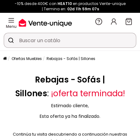
-10% desde 400€ con
HEAT10
en productos Vente-unique
Termina en:
02d
11h
59m
07s
Menu
Ofertas Muebles
Rebajas - Sofás | Sillones
Rebajas - Sofás |
Sillones
:
¡oferta terminada!
Estimado cliente,
Esta oferta ya ha finalizado.
Continúa tu visita descubriendo a continuación nuestras