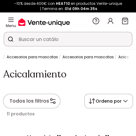
-10% desde 400€ con
HEAT10
en productos Vente-unique
Termina en:
01d
09h
04m
35s
Menu
Accesorios para mascotas
Accesorios para mascotas
Acicalam
Acicalamiento
Todos los filtros
Ordena por
11 productos