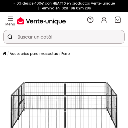
-10% desde 400€ con
HEAT10
en productos Vente-unique
Termina en:
02d
19h
02m
27s
Menu
Accesorios para mascotas
Perro