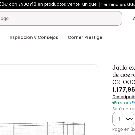
450€ con
ENJOY10
en productos Vente-unique
Termina en:
00
Inspiración y Consejos
Corner Prestige
Jaula e
de acer
02_00
1.177,9
Descripci
En stock
E
Será entre
Cantidad
Pago en
3