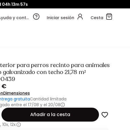
d
04h
13m
55s
Ayuda y contacto
Iniciar sesión
Cesta
xterior para perros recinto para animales
o galvanizado con techo 21,78 m²
00439
5 €
ón
Dimensiones
ntrega gratuita
Cantidad limitada
gado entre el 17/08 y el 20/08
Añadir a la cesta
x
,
10x
,
12x.