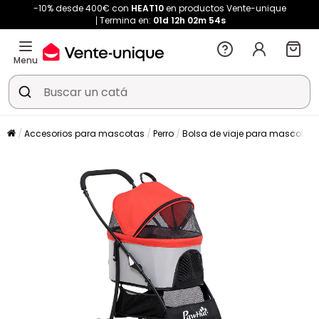
-10% desde 400€ con
HEAT10
en productos Vente-unique
Termina en:
01d
12h
02m
54s
Menu
Accesorios para mascotas
Perro
Bolsa de viaje para mascotas