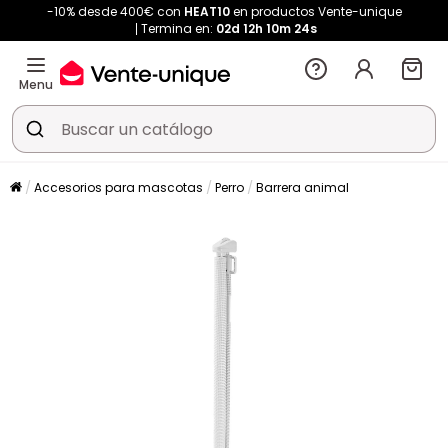
-10% desde 400€ con
HEAT10
en productos Vente-unique
Termina en:
02d
12h
10m
23s
Menu
Accesorios para mascotas
Perro
Barrera animal