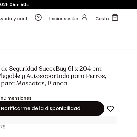
02h
05m
48s
Ayuda y contacto
Iniciar sesión
Cesta
 de Seguridad SucceBuy 61 x 204 cm
Plegable y Autosoportada para Perros,
 para Mascotas, Blanca
€
ón
Dimensiones
Notificarme de la disponibilidad
478