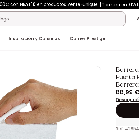
400€ con
HEAT10
en productos Vente-unique
Termina en:
02d
Inspiración y Consejos
Corner Prestige
Barrera
Puerta 
Barrera
88,99 
Descripci
Ref. 4285