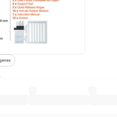
genes
s