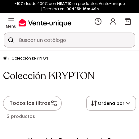
-10% desde 400€ con
HEAT10
en productos Vente-unique
Termina en:
00d
15h
16m
48s
Menu
Colección KRYPTON
Colección KRYPTON
Todos los filtros
Ordena por
3 productos