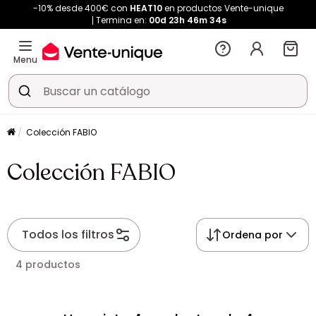
-10% desde 400€ con
HEAT10
en productos Vente-unique
Termina en:
00d
23h
46m
32s
Menu
Colección FABIO
Colección FABIO
Todos los filtros
Ordena por
4 productos